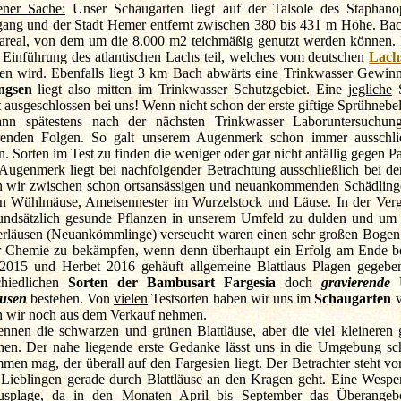
ener Sache:
Unser Schaugarten liegt auf der Talsole des Staphan
gang und der Stadt Hemer entfernt zwischen 380 bis 431 m Höhe. Ba
areal, von dem um die 8.000 m2 teichmäßig genutzt werden können
 Einführung des atlantischen Lachs teil, welches vom deutschen
Lach
ben wird. Ebenfalls liegt 3 km Bach abwärts eine Trinkwasser Gewi
ngsen
liegt also mitten im Trinkwasser Schutzgebiet. Eine
jegliche
S
t ausgeschlossen bei uns! Wenn nicht schon der erste giftige Sprühnebel
ann spätestens nach der nächsten Trinkwasser Laboruntersuchu
renden Folgen. So galt unserem Augenmerk schon immer ausschli
n. Sorten im Test zu finden die weniger oder gar nicht anfällig gegen Pa
Augenmerk liegt bei nachfolgender Betrachtung ausschließlich bei d
 wir zwischen schon ortsansässigen und neuankommenden Schädlingen
n Wühlmäuse, Ameisennester im Wurzelstock und Läuse. In der Verg
undsätzlich gesunde Pflanzen in unserem Umfeld zu dulden und um 
rläusen (Neuankömmlinge) verseucht waren einen sehr großen Bogen zu
er Chemie zu bekämpfen, wenn denn überhaupt ein Erfolg am Ende be
2015 und Herbet 2016 gehäuft allgemeine Blattlaus Plagen gegeben
chiedlichen
Sorten der Bambusart Fargesia
doch
gravierende
U
äusen
bestehen. Von
vielen
Testsorten haben wir uns im
Schaugarten
v
 wir noch aus dem Verkauf nehmen.
ennen die schwarzen und grünen Blattläuse, aber die viel kleineren 
hen. Der nahe liegende erste Gedanke lässt uns in die Umgebung sc
men mag, der überall auf den Fargesien liegt. Der Betrachter steht vor
 Lieblingen gerade durch Blattläuse an den Kragen geht. Eine Wespenp
ausplage, da in den Monaten April bis September das Überange