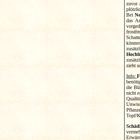
zuvor 
plötzli
Bei
Ne
das An
vorged
frostf
Schatt
können
zusätz
Hochb
zusätz
zieht u
Info:
F
benöti
die Bl
nicht 
Qualitä
Unwiss
Pflanz
Topf/K
Schädl
vermeh
Erwärm