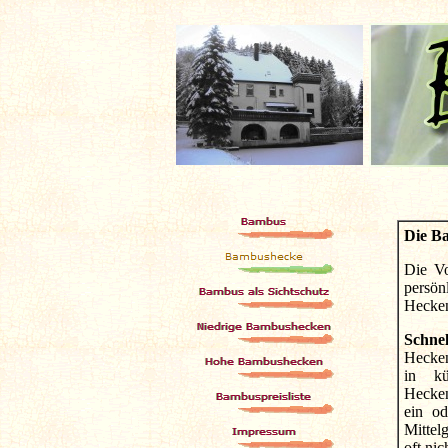
Die B
Die Vo
persön
Hecken
Schn
Hecken
in kü
Hecken
ein o
Mittel
oft ni