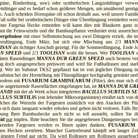
päne, Rinderdung, usw) oder synthetischen Langzeitdünger verw
itdünger und es bedarf schon größerer Mengen, um annähernd genügen
. Auch scheiden Hornspäne oft schon deshalb aus, weil unsere Famili
Fall sollte bei synthetischem Dünger eine Überdüngung vermieden werd
ine Fargesia Hecke ermorden will kann dies mit Blaukorn ganz sch
nnt die Feinwurzeln und die Bambuspflanze verdurstet trotz ausreich
ergebnisse
mit einer Selbstmischung aus zwei Düngern erzielt, die i
ahrsdüngung, Ende März, hat sich eine Mischung aus 2/3
MANN
ISAN
als richtiger Anschub gezeigt. Für die Sommerdüngung, Ende Jul
N SPEED
und 2/3
TOOLISAN
wohl die besser. Wer
TOOLISAN
s
einen Rasendünger
MANNA DUR GREEN SPEED
auch bestens ver
g doch ausgesprochen preiswert und wird für Fußballrasen und stark
gt. Wer im Substrat TKS2 gepflanzt hat ist von jeglicher Düngung in
substrat bei der Herstellung mit Flüssigdünger hochgradig getränkt un
bodens mit
FUSARIUM GRAMINEARUM
(Pilze), den man sich 
ene angrenzende Rasenflächen eingefangen hat, ist
MANNA DUR GR
ANID
mit der ab Werk schon integrierten
BACILLUS SUBTILIS
SE
LLUS SUBTILIS
(ein lebender Mikroorganismen) ernährt sich von di
lches die Wurzeln der Fargesien zusätzlich vor den Atacken der Pilz
 sich dann langsam wieder erholen und gehen nicht verloren. Falls Ihr
ng Ihrer Bambushecke auch nicht so toll aussieht, sollten Sie 
id
pur
impfen. Bitte beachten Sie die angegebenen Düngemengen bei 
nzenden Fargesien werden es Ihnen später danken.
FUSARIUM
k
ien Hecken zerstören. Mancher Gartenfreund kämpft seit langer Ze
 ärgsten Feind gar nicht. Da wird Rollrasen um Rollrasen ausgebra