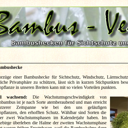
ambushecke
rzüge einer Bambushecke für Sichtschutz, Windschutz, Lärmschutz
liche Privatsphäre zu schützen, lässt sich in kurzen Stichpunkten bes
pflanze in unseren Breiten kann mit so vielen Vorteilen punkten.
ell wachsend:
Die Wachstumsgeschwindigkeit von
bambus ist je nach Sorte atemberaubend und man erreicht
rzerer Zeitspanne wie bei den uns geläufigen
pflanzen, den erhofften Schutz. Wählbar sind Sorten die
der zwei Wachstumsphasen im Kalenderjahr haben. Im
gebirge überleben die Halme der zweiten Wachstumsphase
cht wegen frühen Frostphasen, weil die Bambushalme dann