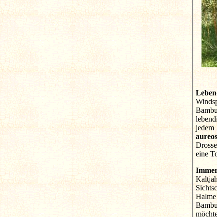
Leben
Windsp
Bambus
lebend
jedem
aureos
Drosse
eine T
Immer
Kaltja
Sichts
Halme 
Bambus
möchte