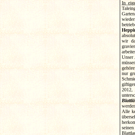
In eig
Talein
Garten
wieder
betrie
Heppi
absolu
wir d
gravie
arbeite
Unser 
müssen
gehöre
nur gr
Schmie
giftig
2012, 
unters
Blattl
werden
Alle k
überse
herkom
seinen
Blattl