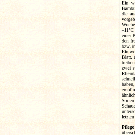
Ein we
Bambus
die au
vorgeb
Wochen
–11°C 
einer 
den fr
bzw. i
Ein we
Blatt,
treibe
zwei s
Rheinl
schnel
haben,
empfin
ähnlic
Sorten
Schaue
unters
letzte
Pflege
übersc