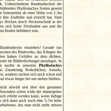
k. Unbeschnittene Bambushecken die
ildenden Phyllostachys Sorten gesetzt
n Seitentriebe ab einer Höhe von 2-3m
e ihre Endhöhe mal erreicht hat. Sind
hys Hecken durch Heckenschnitt in der
den sich keine Dickhalme aus und die
m Boden beblättert sein.
 Bambushecke entziehen? Gerade das
uschen des Blattwerks, das Klingen der
rten haben Gefallen an dem dichten,
ester im Blätterdschungel anzulegen. In
zen nachts in unserem
Phyllostachys
at. Zaunkönig, Rotkehlchen, Amseln,
en, sondern suchen sich auch schon mal
al etwas länger bei uns stehen bleiben.
nicht abwirft und über den gesamten
. Besonders schön wirkt der immergrüne
noch erhöht werden kann, wenn farbige
n sich dann auch noch eine 5-7m hohe
erhabenes, das man nicht mehr missen