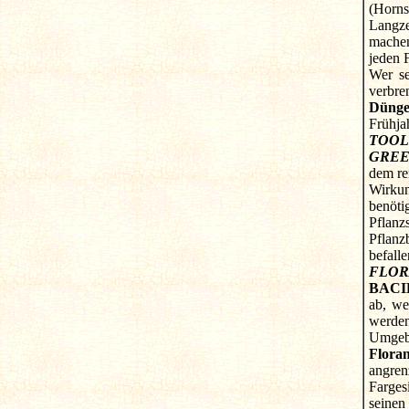
(Horns
Langze
machen
jeden 
Wer se
verbre
Dünge
Frühj
TOOL
GREE
dem r
Wirkun
benöti
Pflanz
Pflanz
befall
FLOR
BACI
ab, we
werden
Umgebu
Floran
angre
Farges
seinen