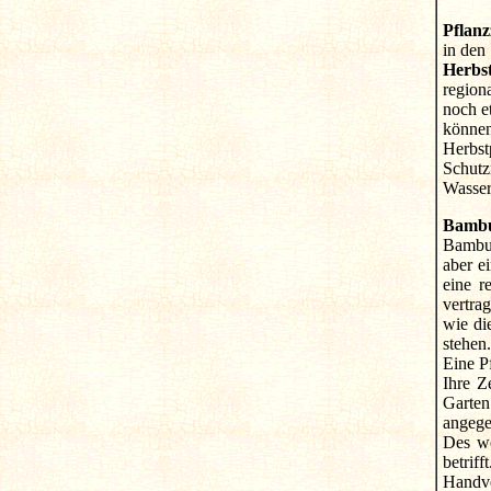
Pflanz
in de
Herbst
region
noch e
können
Herbst
Schut
Wasser
Bambu
Bambus
aber e
eine r
vertra
wie di
stehen.
Eine P
Ihre Z
Garten
angege
Des we
betrif
Handve