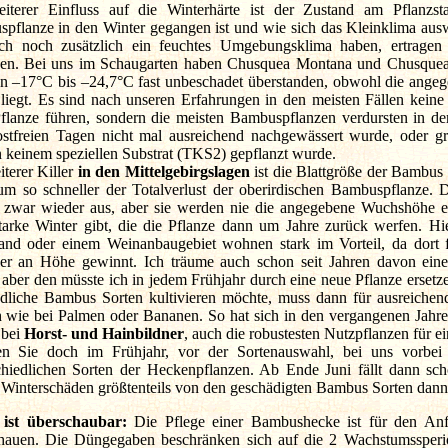
iterer Einfluss auf die Winterhärte ist der Zustand am Pflanzst
pflanze in den Winter gegangen ist und wie sich das Kleinklima aus
ch noch zusätzlich ein feuchtes Umgebungsklima haben, ertragen 
en. Bei uns im Schaugarten haben Chusquea Montana und Chusquea
 –17°C bis –24,7°C fast unbeschadet überstanden, obwohl die angege
liegt. Es sind nach unseren Erfahrungen in den meisten Fällen keine 
Pflanze führen, sondern die meisten Bambuspflanzen verdursten in de
ostfreien Tagen nicht mal ausreichend nachgewässert wurde, oder gr
n keinem speziellen Substrat (TKS2) gepflanzt wurde.
iterer Killer
in den Mittelgebirgslagen
ist die Blattgröße der Bambus S
 um so schneller der Totalverlust der oberirdischen Bambuspflanze. 
n zwar wieder aus, aber sie werden nie die angegebene Wuchshöhe e
tarke Winter gibt, die die Pflanze dann um Jahre zurück werfen. H
and oder einem Weinanbaugebiet wohnen stark im Vorteil, da dort f
ler an Höhe gewinnt. Ich träume auch schon seit Jahren davon ei
 aber den müsste ich in jedem Frühjahr durch eine neue Pflanze erse
dliche Bambus Sorten kultivieren möchte, muss dann für ausreichen
h wie bei Palmen oder Bananen. So hat sich in den vergangenen Jahren 
 bei
Horst- und Hainbildner
, auch die robustesten Nutzpflanzen für 
n Sie doch im Frühjahr, vor der Sortenauswahl, bei uns vorbei
chiedlichen Sorten der Heckenpflanzen. Ab Ende Juni fällt dann sc
n Winterschäden größtenteils von den geschädigten Bambus Sorten dan
 ist überschaubar:
Die Pflege einer Bambushecke ist für den An
hauen. Die Düngegaben beschränken sich auf die 2 Wachstumssperi