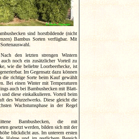
mbushecken sind horstbildende (nicht
renzen) Bambus Sorten verfügbar. Mit
 Sortenauswahl.
ach den letzten strengen Wintern
 auch noch ein zusätzlicher Vorteil zu
, wie die beliebte Loorbeerhecke, ist
egenerierbar. Im Gegensatz dazu können
die richtige Sorte beim Kauf gewählt
en. Bei einen Winter mit Temperaturen
ings auch bei Bambushecken mit Blatt-
nd diese einkalkulieren. Vorteil beim
ft des Wurzelwerks. Diese gleicht die
chsten Wachstumsphase in der Regel
ttene Bambushecken, die mit
rten gesetzt werden, bilden sich mit der
höhe blickdicht aus. Im unterem ersten
nde Halme und im restlichem Bereich