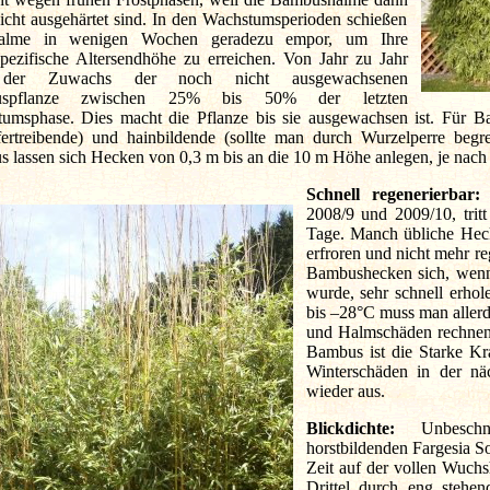
icht ausgehärtet sind. In den Wachstumsperioden schießen
alme in wenigen Wochen geradezu empor, um Ihre
spezifische Altersendhöhe zu erreichen. Von Jahr zu Jahr
 der Zuwachs der noch nicht ausgewachsenen
uspflanze zwischen 25% bis 50% der letzten
umsphase. Dies macht die Pflanze bis sie ausgewachsen ist. Für Ba
fertreibende) und hainbildende (sollte man durch Wurzelperre beg
 lassen sich Hecken von 0,3 m bis an die 10 m Höhe anlegen, je nach
Schnell regenerierbar:
N
2008/9 und 2009/10, tritt
Tage. Manch übliche Hecke
erfroren und nicht mehr r
Bambushecken sich, wenn 
wurde, sehr schnell erhol
bis –28°C muss man allerd
und Halmschäden rechnen u
Bambus ist die Starke Kra
Winterschäden in der nä
wieder aus.
Blickdichte:
Unbeschni
horstbildenden Fargesia So
Zeit auf der vollen Wuchs
Drittel durch eng stehe