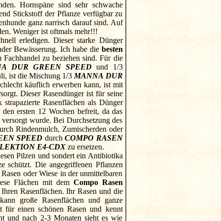
enden. Hornspäne sind sehr schwache
d Stickstoff der Pflanze verfügbar zu
enhunde ganz narrisch darauf sind. Auf
en. Weniger ist oftmals mehr!!!
nell erledigen. Dieser starke Dünger
ender Bewässerung. Ich habe die
besten
m Fachhandel zu beziehen sind. Für die
A DUR GREEN SPEED
und 1/3
i, ist die Mischung 1/3
MANNA DUR
chlecht käuflich erwerben kann, ist mit
sorgt. Dieser Rasendünger ist für seine
 strapazierte Rasenflächen als Dünger
 den ersten 12 Wochen befreit, da das
d versorgt wurde. Bei Durchsetzung des
durch Rindenmulch, Zumischerden oder
EEN SPEED
durch
COMPO RASEN
LEKTION E4-CDX
zu ersetzen.
esen Pilzen und sondert ein Antibiotika
e schützt. Die angegriffenen Pflanzen
 Rasen oder Wiese in der unmittelbaren
diese Flächen mit dem
Compo Rasen
Ihren Rasenflächen. Ihr Rasen und die
ann große Rasenflächen und ganze
it für einen schönen Rasen und kennt
cht und nach 2-3 Monaten sieht es wie