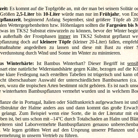
zeit:
Es kommt auf die Topfgröße an, mit der man bei seinem Solitär o
n Größen
2,5-Liter
bis
10-Liter
würde man nur im
Frühjahr
, von End
pflanzzeit
, beginnend Anfang September, sind größere Töpfe ab 20-
alen Wettergegebenheiten bzw. Höhenlagen sollten die
Fargesien bis 
twas im TKS2 Substrat einwurzeln zu können, bevor der Winter beginn
 außerhalb der Frostphasen
immer
im TKS2 Substrat gepflanzt wer
pflanzung doch auf
kleinere
Töpfe
(kleiner 20-Liter) fallen, empfeh
zmaßnahme angedeihen zu lassen und diese mit Bast zu einer
verdunstung durch Wind und Sonne im Winter zu minimieren.
s Winterhärte:
Ist Bambus Winterhart? Dieser Begriff ist
sensi
art eine natürliche Widerstandshärte gegen Kälte, bezogen auf die 
ine klare Festlegung nach erstellten Tabellen ist trügerisch und kann 
echt überschaubare Auswahl der unterschiedlichen Bambusarten (ca.
gen, wozu die tropischen Arten bestimmt nicht gehören. Es ist nach un
e winterharten Bambuspflanzen vermehrt wurden und in welchem Bode
flanze die in Portugal, Italien oder Südfrankreich aufgewachsen ist und
ellstruktur der Halme anders aus und dann kommt das große Erwach
 gelangt. Zum Beispiel wenn eine Sorte, die in der Literatur mit ei
ben ist, bei uns schon mit –14°C durch Totalschaden an Halm und Blätt
iteren sind Laborvermehrte Bambuspflanzen genauso unberechenbar,
ft. Wir legen größten Wert auf den Ursprung unserer Pflanzen und d
rmehrung in unserm Vertrieb zu führen.