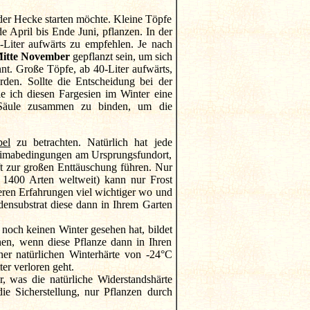
der Hecke starten möchte. Kleine Töpfe
e April bis Ende Juni, pflanzen. In der
Liter aufwärts zu empfehlen. Je nach
Mitte November
gepflanzt sein, um sich
t. Große Töpfe, ab 40-Liter aufwärts,
den. Sollte die Entscheidung bei der
le ich diesen Fargesien im Winter eine
 Säule zusammen zu binden, um die
bel
zu betrachten. Natürlich hat jede
Klimabedingungen am Ursprungsfundort,
oft zur großen Enttäuschung führen. Nur
 1400 Arten weltweit) kann nur Frost
seren Erfahrungen viel wichtiger wo und
nsubstrat diese dann in Ihrem Garten
 noch keinen Winter gesehen hat, bildet
en, wenn diese Pflanze dann in Ihren
ner natürlichen Winterhärte von -24°C
er verloren geht.
 was die natürliche Widerstandshärte
ie Sicherstellung, nur Pflanzen durch