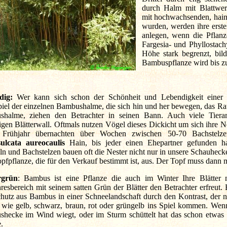
durch Halm mit Blattwer
mit hochwachsenden, hainb
wurden, werden ihre erste
anlegen, wenn die Pflanz
Fargesia- und Phyllostac
Höhe stark begrenzt, bil
Bambuspflanze wird bis zu
dig:
Wer kann sich schon der Schönheit und Lebendigkeit einer
iel der einzelnen Bambushalme, die sich hin und her bewegen, das Ra
halme, ziehen den Betrachter in seinen Bann. Auch viele Tiera
igen Blätterwall. Oftmals nutzen Vögel dieses Dickicht um sich ihre N
 Frühjahr übernachten über Wochen zwischen 50-70 Bachstel
ulcata aureocaulis
Hain, bis jeder einen Ehepartner gefunden h
ln und Bachstelzen bauen oft die Nester nicht nur in unsere Schauheck
opfpflanze, die für den Verkauf bestimmt ist, aus. Der Topf muss dann m
grün
: Bambus ist eine Pflanze die auch im Winter Ihre Blätter 
hresbereich mit seinem satten Grün der Blätter den Betrachter erfreut
chutz aus Bambus in einer Schneelandschaft durch den Kontrast, der 
wie gelb, schwarz, braun, rot oder grüngelb ins Spiel kommen. Wen
hecke im Wind wiegt, oder im Sturm schüttelt hat das schon etwas 
.