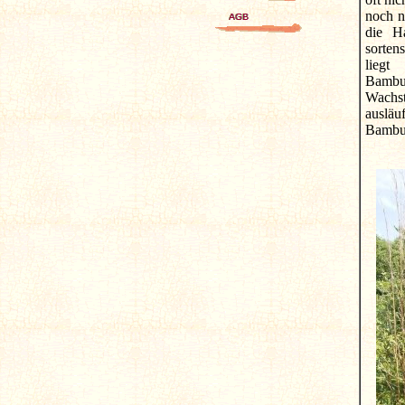
noch n
die H
sorten
liegt
Bamb
Wachst
ausläu
Bambus