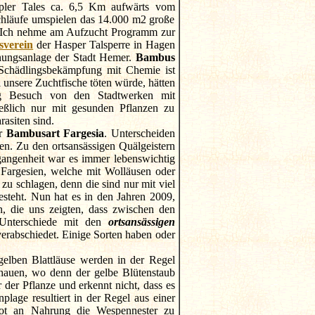
opler Tales ca. 6,5 Km aufwärts vom
chläufe umspielen das 14.000 m2 große
. Ich nehme am Aufzucht Programm zur
sverein
der Hasper Talsperre in Hagen
nnungsanlage der Stadt Hemer.
Bambus
chädlingsbekämpfung mit Chemie ist
 unsere Zuchtfische töten würde, hätten
ng Besuch von den Stadtwerken mit
eßlich nur mit gesunden Pflanzen zu
rasiten sind.
er
Bambusart Fargesia
. Unterscheiden
. Zu den ortsansässigen Quälgeistern
angenheit war es immer lebenswichtig
Fargesien, welche mit Wolläusen oder
 schlagen, denn die sind nur mit viel
steht. Nun hat es in den Jahren 2009,
, die uns zeigten, dass zwischen den
nterschiede mit den
ortsansässigen
erabschiedet. Einige Sorten haben oder
gelben Blattläuse werden in der Regel
hauen, wo denn der gelbe Blütenstaub
 der Pflanze und erkennt nicht, dass es
lage resultiert in der Regel aus einer
bot an Nahrung die Wespennester zu