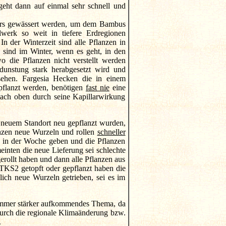
geht dann auf einmal sehr schnell und
rs gewässert werden, um dem Bambus
werk so weit in tiefere Erdregionen
n der Winterzeit sind alle Pflanzen in
 sind im Winter, wenn es geht, in den
 die Pflanzen nicht verstellt werden
dunstung stark herabgesetzt wird und
rsehen. Fargesia Hecken die in einem
pflanzt werden, benötigen
fast nie
eine
nach oben durch seine Kapillarwirkung
 neuem Standort neu gepflanzt wurden,
anzen neue Wurzeln und rollen
schneller
ze in der Woche geben und die Pflanzen
einten die neue Lieferung sei schlechte
gerollt haben und dann alle Pflanzen aus
 TKS2 getopft oder gepflanzt haben die
lich neue Wurzeln getrieben, sei es im
 immer stärker aufkommendes Thema, da
urch die regionale Klimaänderung bzw.
.