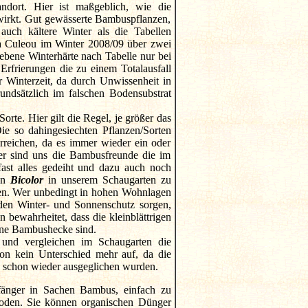
andort. Hier ist maßgeblich, wie die
wirkt. Gut gewässerte Bambuspflanzen,
auch kältere Winter als die Tabellen
 Culeou im Winter 2008/09 über zwei
bene Winterhärte nach Tabelle nur bei
Erfrierungen die zu einem Totalausfall
r Winterzeit, da durch Unwissenheit in
undsätzlich im falschen Bodensubstrat
orte. Hier gilt die Regel, je größer das
Die so dahingesiechten Pflanzen/Sorten
rreichen, da es immer wieder ein oder
ier sind uns die Bambusfreunde die im
ast alles gedeiht und dazu auch noch
nen
Bicolor
in unserem Schaugarten zu
tzen. Wer unbedingt in hohen Wohnlagen
den Winter- und Sonnenschutz sorgen,
bewahrheitet, dass die kleinblättrigen
eine Bambushecke sind.
 und vergleichen im Schaugarten die
hon kein Unterschied mehr auf, da die
n schon wieder ausgeglichen wurden.
fänger in Sachen Bambus, einfach zu
oden. Sie können organischen Dünger