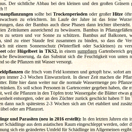
aus. Der sichtliche Abbau bei den kleinen und den großen Gräsern 
ch !!
uanpflanzungen
sollte bei
Trockenperioden
oder großer
Hitze
öfte
wachsen zu erleichtern. Im Laufe der Jahre ist das feine Wurzel
rungen, dass der Bambus auch diese Phasen dann leichter übersteht. I
reien Zeiträumen ausreichend zu bewässern. Bambus in Pflanzgefäßen
en zu setzen und vor Sonne zu schützen. Bambus auf Balkonen, wo
, sind zu einer Staude fest zusammen zu binden, so dass die Ver
lich mit einem Sonnenschutz (Winterfließ oder Sackleinen) zu ve
eet
oder
Hügelbeet in TKS2,
in einem
sumpfigen
Gartenbereich ge
liche Bewässerung, da das Substrat sich die Feuchtigkeit von unten 
nd so die Pflanzen mit Wasser versorgt.
eldpflanzen
die frisch vom Feld kommen und getopft bzw. sofort am
gen immer 2-3 Wochen Einwurzelzeit. In dieser Zeit machen die Pfl
ätter. Bitte hier dann weiter nur die normale Wassermenge pro Pflan
ertränken. Es soll schon Personen in Gartencenter gegeben haben, die m
t, weil die Pflanzen in den Töpfen trotz Wassergabe die Blätter etwas 
enheit entsorgten, oder an den Züchter zurück geschickt haben !! Im
en dann nach spätestens 2-3 Wochen sich am Ort etabliert und zusätz
übel oder am Pflanzort.
inge und Parasiten (neu in 2016 erstellt):
In den letzten Jahren ein
rt Schädlinge aus dem asiatischen Raum eingeschleppt werden, oder d
ung sich ein geändertes Umfeld für Schädlinge im Allgemeinen ergibt