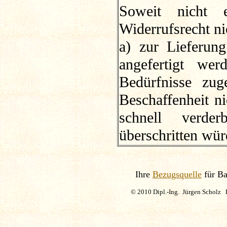
Soweit nicht 
Widerrufsrecht ni
a) zur Lieferun
angefertigt wer
Bedürfnisse zug
Beschaffenheit n
schnell verde
überschritten wü
Ihre
Bezugsquelle
für Ba
© 2010 Dipl.-Ing. Jürgen Scholz